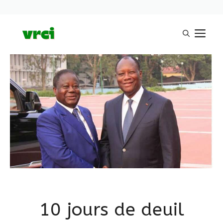
Aller
M
au
contenu
10 jours de deuil