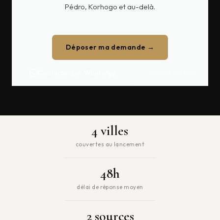
Pédro, Korhogo et au-delà.
Déposer ma demande →
Contacter par WhatsApp
← Retour accueil
4 villes
couvertes au lancement
48h
délai de réponse moyen
2 sources