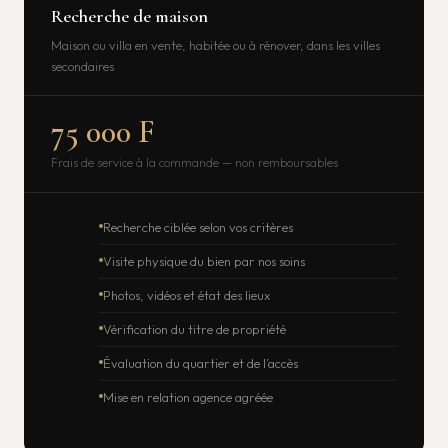
Recherche de maison
Maison ou villa en vente, habitée ou à rénover, dans les villes
secondaires
75 000 F
Frais de service à la commande — non remboursables
Recherche ciblée selon vos critères
Visite physique du bien par nos soins
Photos, vidéos et état des lieux
Vérification du titre de propriété
Évaluation du quartier et de l’accès
Mise en relation agence agréée