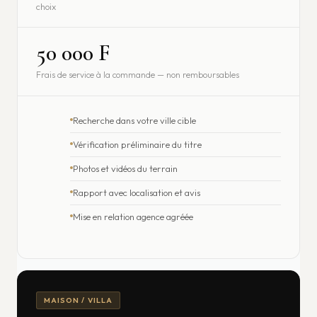
choix
50 000 F
Frais de service à la commande — non remboursables
Recherche dans votre ville cible
Vérification préliminaire du titre
Photos et vidéos du terrain
Rapport avec localisation et avis
Mise en relation agence agréée
MAISON / VILLA