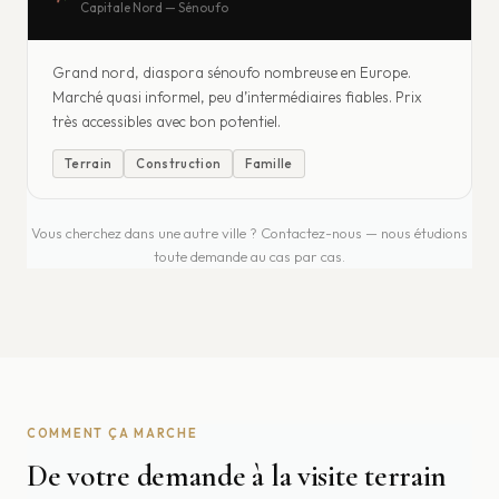
Capitale Nord — Sénoufo
Grand nord, diaspora sénoufo nombreuse en Europe.
Marché quasi informel, peu d’intermédiaires fiables. Prix
très accessibles avec bon potentiel.
Terrain
Construction
Famille
Vous cherchez dans une autre ville ? Contactez-nous — nous étudions
toute demande au cas par cas.
COMMENT ÇA MARCHE
De votre demande à la visite terrain