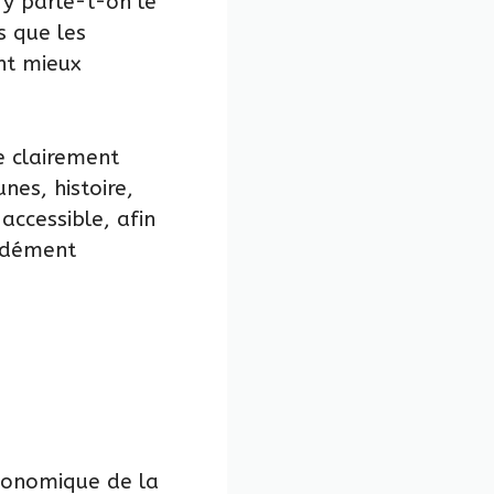
 y parle-t-on le
s que les
nt mieux
 clairement
nes, histoire,
accessible, afin
ondément
économique de la