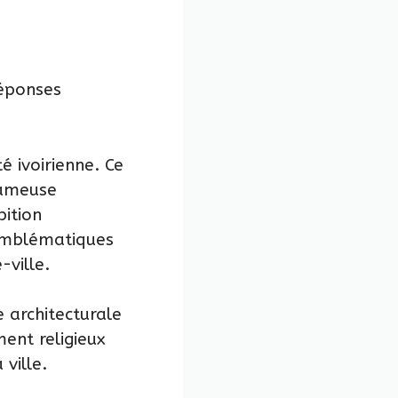
réponses
 ivoirienne. Ce
 fameuse
ition
 emblématiques
-ville
.
e architecturale
ent religieux
ville.