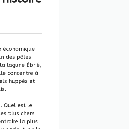
le économique
un des pôles
la lagune Ébrié,
lle concentre à
iels huppés et
is.
. Quel est le
les plus chers
ntraire la plus