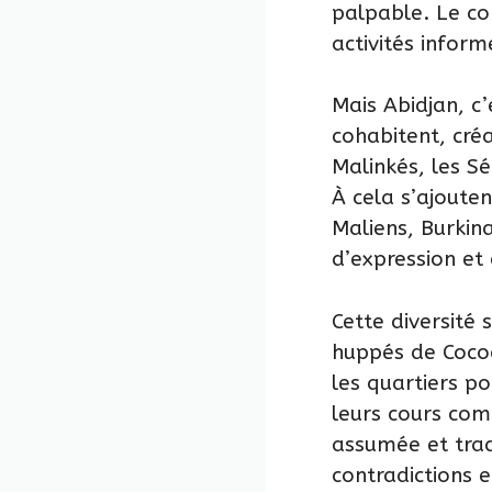
palpable. Le c
activités infor
Mais Abidjan, c
cohabitent, créa
Malinkés, les S
À cela s’ajoute
Maliens, Burkina
d’expression et
Cette diversité 
huppés de Cocody
les quartiers p
leurs cours com
assumée et trad
contradictions e