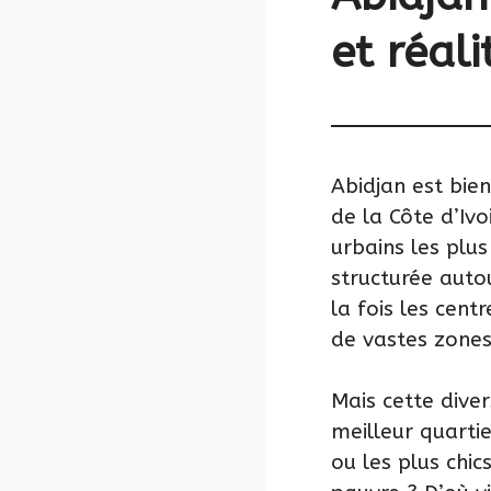
et réal
Abidjan est bie
de la Côte d’Iv
urbains les plu
structurée auto
la fois les cent
de vastes zones
Mais cette dive
meilleur quartie
ou les plus chi