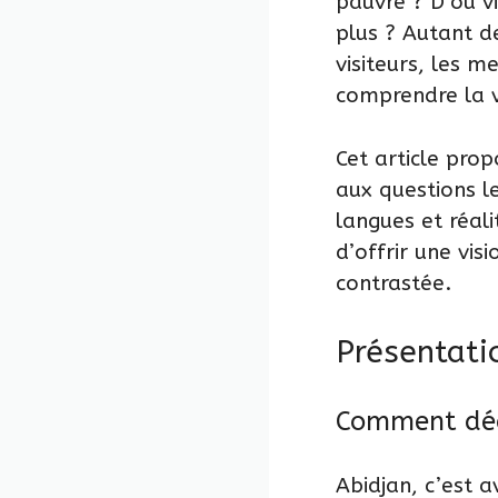
pauvre ? D’où v
plus ? Autant d
visiteurs, les 
comprendre la v
Cet article pro
aux questions l
langues et réali
d’offrir une vis
contrastée.
Présentati
Comment décr
Abidjan, c’est a