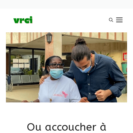
Aller
M
au
contenu
Ou accoucher à