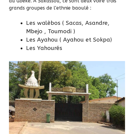
du Gbêke. A Sakassou, ce sont deux voire trois
grands groupes de l’ethnie baoulé :
Les walèbos ( Sacas, Asandre,
Mbejo , Toumodi )
Les Ayahou ( Ayahou et Sokpa)
Les Yahourés