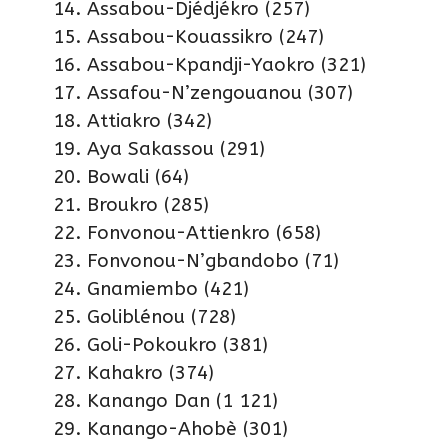
Assabou-Djédjékro (257)
Assabou-Kouassikro (247)
Assabou-Kpandji-Yaokro (321)
Assafou-N’zengouanou (307)
Attiakro (342)
Aya Sakassou (291)
Bowali (64)
Broukro (285)
Fonvonou-Attienkro (658)
Fonvonou-N’gbandobo (71)
Gnamiembo (421)
Goliblénou (728)
Goli-Pokoukro (381)
Kahakro (374)
Kanango Dan (1 121)
Kanango-Ahobè (301)