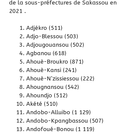
de la sous-préfectures de Sakassou en
2021 .
Adjékro (511)
Adjo-Blessou (503)
Adjougouansou (502)
Agbanou (618)
Ahouè-Broukro (871)
Ahouè-Kansi (241)
Ahouè-N’zissiessou (222)
Ahougnansou (542)
Ahoundjo (512)
Akété (510)
Andobo-Alluibo (1 129)
Andobo-Kpangbassou (507)
Andofoué-Bonou (1 119)