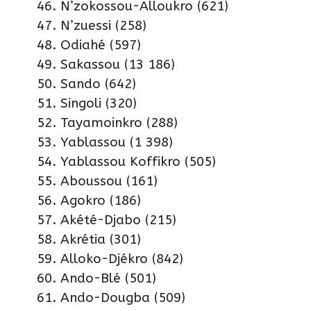
N’zokossou-Alloukro (621)
N’zuessi (258)
Odiahé (597)
Sakassou (13 186)
Sando (642)
Singoli (320)
Tayamoinkro (288)
Yablassou (1 398)
Yablassou Koffikro (505)
Aboussou (161)
Agokro (186)
Akété-Djabo (215)
Akrétia (301)
Alloko-Djékro (842)
Ando-Blé (501)
Ando-Dougba (509)