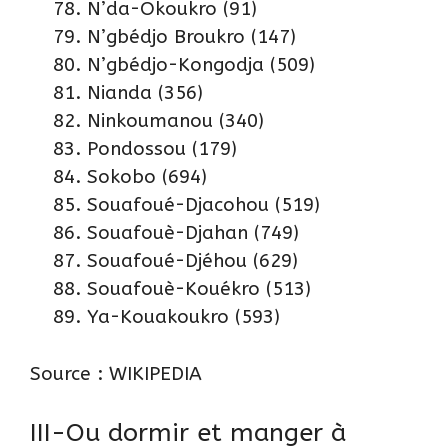
N’da-Okoukro (91)
N’gbédjo Broukro (147)
N’gbédjo-Kongodja (509)
Nianda (356)
Ninkoumanou (340)
Pondossou (179)
Sokobo (694)
Souafoué-Djacohou (519)
Souafouè-Djahan (749)
Souafoué-Djéhou (629)
Souafouè-Kouékro (513)
Ya-Kouakoukro (593)
Source :
WIKIPEDIA
III-Ou dormir et manger à