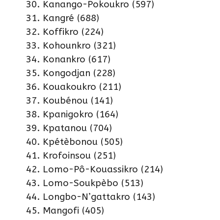
Kanango-Pokoukro (597)
Kangré (688)
Koffikro (224)
Kohounkro (321)
Konankro (617)
Kongodjan (228)
Kouakoukro (211)
Koubénou (141)
Kpanigokro (164)
Kpatanou (704)
Kpétèbonou (505)
Krofoinsou (251)
Lomo-Pô-Kouassikro (214)
Lomo-Soukpèbo (513)
Longbo-N’gattakro (143)
Mangofi (405)