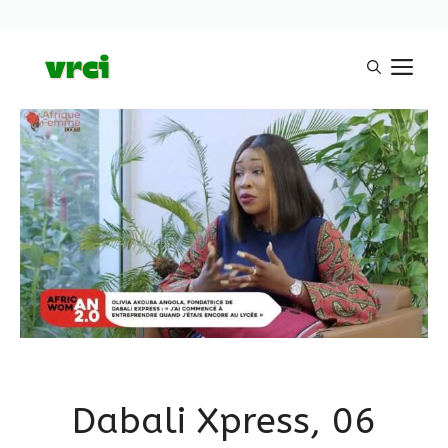
Aller
M
au
contenu
Dabali Xpress, 06