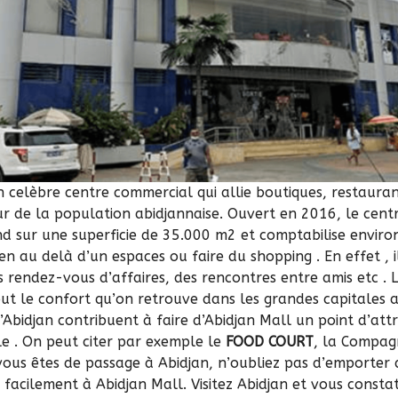
 celèbre centre commercial qui allie boutiques, restaurant
r de la population abidjannaise. Ouvert en 2016, le cen
nd sur une superficie de 35.000 m2 et comptabilise environ
en au delà d’un espaces ou faire du shopping . En effet , il
 rendez-vous d’affaires, des rencontres entre amis etc . 
 le confort qu’on retrouve dans les grandes capitales af
’Abidjan contribuent à faire d’Abidjan Mall un point d’att
e . On peut citer par exemple le
FOOD COURT
, la Compagn
 vous êtes de passage à Abidjan, n’oubliez pas d’emporter 
 facilement à Abidjan Mall. Visitez
Abidjan
et vous consta