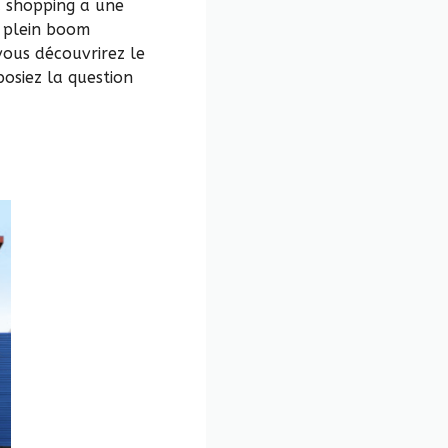
u shopping a une
n plein boom
vous découvrirez le
posiez la question