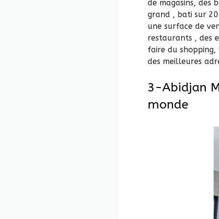
de magasins, des b
grand , bati sur 2
une surface de ven
restaurants , des
faire du shopping,
des meilleures adre
3-Abidjan M
monde