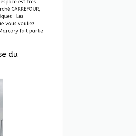
’espace est très
marché CARREFOUR,
ques . Les
ue vous vouliez
arcory fait partie
se du