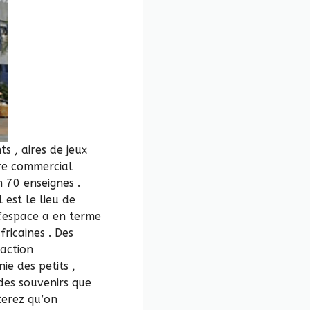
s , aires de jeux
tre commercial
 70 enseignes .
 est le lieu de
L’espace a en terme
ricaines . Des
raction
ie des petits ,
des souvenirs que
terez qu’on